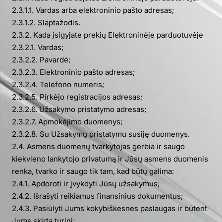
2.3.1.1. Vardas arba elektroninio pašto adresas;
2.3.1.2. Slaptažodis.
2.3.2. Kada įsigyjate prekių Elektroninėje parduotuvėje
2.3.2.1. Vardas;
2.3.2.2. Pavardė;
2.3.2.3. Elektroninio pašto adresas;
2.3.2.4. Telefono numeris;
2.3.2.5. Pirkėjo registracijos adresas;
2.3.2.6. Užsakymo pristatymo adresas;
2.3.2.7. Apmokėjimo duomenys;
2.3.2.8. Su Užsakymų pristatymu susiję duomenys.
2.4. Asmens duomenų tvarkytojas gerbia ir saugo
kiekvieno lankytojo privatumą ir Jūsų asmens duomenis
renka, tvarko ir saugo tik tam, kad būtų galima:
2.4.1. Apdoroti ir įvykdyti Jūsų užsakymus;
2.4.2. Išrašyti reikiamus finansinius dokumentus;
2.4.3. Pasiūlyti Jums kokybiškesnes paslaugas ir būtent
Jums skirtą turinį;