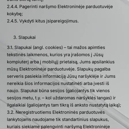
2.4.4. Pagerinti naršymo Elektroninėje parduotuvėje
kokybę;
2.4.5. Vykdyti kitus įsipareigojimus.
Slapukai
3.1. Slapukai (angl. cookies) – tai mažos apimties
tekstinės laikmenos, kurios yra įrašomos į Jūsų
kompiuterį arba į mobilųjį prietaisą, Jums apsilankius
mūsų Elektroninėje parduotuvėje. Slapukų pagalba
serveris pasiekia informaciją Jūsų naršyklėje ir Jums
nereikia šios informacijos nustatinėti arba įvesti iš
naujo. Slapukai būna sesijos (galiojantys tik vienos
sesijos metu, t.y. – kol uždaromas naršyklės langas) ir
ilgalaikiai (galiojantys tam tikrą iš anksto nustatytą laiką);
3.2. Neregistruotiems Elektroninės parduotuvės
lankytojams naudojame tik standartinius slapukus,
kuriais siekiame palengvinti naršymą Elektroninėje