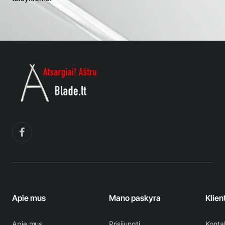
Apie mus
Mano paskyra
Klien
Apie mus
Prisijungti
Konta