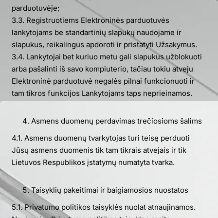
parduotuvėje;
3.3. Registruotiems Elektroninės parduotuvės
lankytojams be standartinių slapukų naudojame ir
slapukus, reikalingus apdoroti ir pristatyti Užsakymus.
3.4. Lankytojai bet kuriuo metu gali slapukus užblokuoti
arba pašalinti iš savo kompiuterio, tačiau tokiu atveju
Elektroninė parduotuvė negalės pilnai funkcionuoti ir
tam tikros funkcijos Lankytojams taps neprieinamos.
Asmens duomenų perdavimas trečiosioms šalims
4.1. Asmens duomenų tvarkytojas turi teisę perduoti
Jūsų asmens duomenis tik tam tikrais atvejais ir tik
Lietuvos Respublikos įstatymų numatyta tvarka.
Taisyklių pakeitimai ir baigiamosios nuostatos
5.1. Privatumo politikos taisyklės nuolat atnaujinamos.