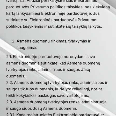
tvarką;
1.2. Atidžiai perskaitykite šias Elektroninės
parduotuvės Privatumo politikos taisykles, nes kiekvieną
kartą lankydamiesi Elektroninėje parduotuvėje, Jūs
sutinkate su Elektroninės parduotuvės Privatumo
politikos taisyklėmis ir sutinkate šių taisyklių laikytis.
Asmens duomenų rinkimas, tvarkymas ir
saugojimas
2.1. Elektroninėje parduotuvėje nurodydami savo
asmens duomenis sutinkate, kad Asmens duomenų
tvarkytojas rinks, administruos ir saugos Jūsų
duomenis;
2.2. Asmens duomenų tvarkytojas rinks, administruos ir
saugos tik tuos duomenis, kurie yra reikalingi, norint
teikti kokybiškas paslaugas savo vartotojams;
2.3. Asmens duomenų tvarkytojas renka, administruoja
ir saugo šiuos Jūsų Asmens duomenis
2.3.1. Kada registruojatės Elektroninėje parduotuvėje: