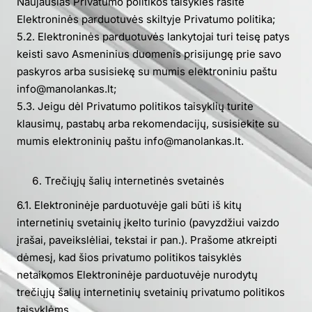
Naujausias Privatumo politikos taisykles rasite
Elektroninės parduotuvės skiltyje Privatumo politika;
5.2. Elektroninės parduotuvės lankytojai turi teisę patys
keisti savo Asmeninius duomenis prisijungę prie savo
paskyros arba susisiekę su mumis elektroniniu paštu
info@manolankas.lt;
5.3. Jeigu dėl Privatumo politikos taisyklių turite
klausimų, pastabų arba rekomendacijų, susisiekite su
mumis elektroninių paštu info@manolankas.lt.
Trečiųjų šalių internetinės svetainės
6.1. Elektroninėje parduotuvėje gali būti iš kitų
internetinių svetainių įkelto turinio (pavyzdžiui vaizdo
įrašai, paveikslėliai, tekstai ir pan.). Prašome atkreipti
dėmesį, kad šios privatumo politikos taisyklės
netaikomos Elektroninėje parduotuvėje nurodytų
trečiųjų šalių internetinių svetainių privatumo politikos
taisyklėms.