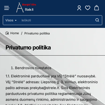
Visos
Ieškoti
Privatumo politika
home
Privatumo politika
Bendrosios nuostatos
1.1. Elektroninė parduotuvė yra Všį “Strėlė” nuosavybė.
Všį “Strėlė” adresas: Liepsnos g. 3, Vilnius, elektroninio
pašto adresas prekyba@strele.lt. Šios Elektroninės
parduotuvės privatumo politika reglamentuoja Jūsų
asmens duomenų rinkimo, administravimo ir saugojimo