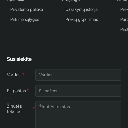
Privatumo politika
Užsakymų istorija
Prek
Pirkimo sąlygos
Prekių grąžinimas
Par
Pris
Susisiekite
Vardas
El. paštas
Žinutės
tekstas