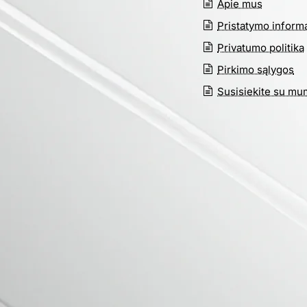
Apie mus
Pristatymo informa
Privatumo politika
Pirkimo sąlygos
Susisiekite su mu