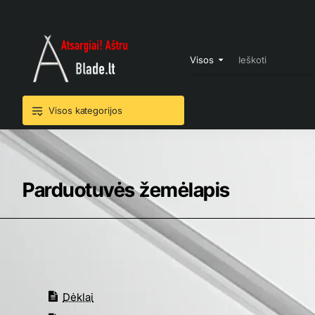
Visos
Ieškoti
Visos kategorijos
Parduotuvės žemėlapis
Dėklai