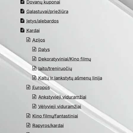
Dovanų kuponai
Galastuvai/priežiūra
Ietys/alebardos
Kardai
Azijos
Dalys
Dekoratyviniai/Kino filmų
Iaito/treniruočių
Kaltų ir lankstytų ašmenų linija
Europos
Ankstyvieji viduramžiai
Vėlyvieji viduramžiai
Kino filmų/fantastiniai
Rapyros/kardai