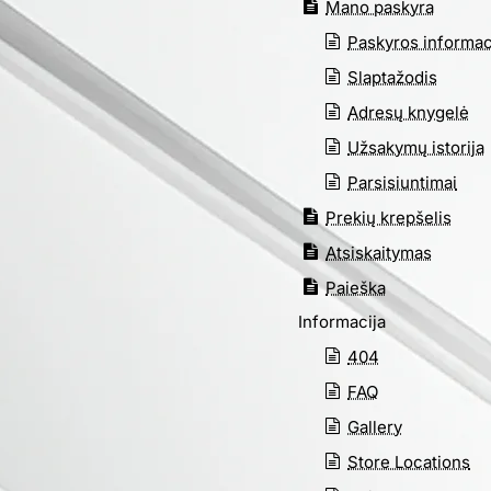
Mano paskyra
Paskyros informac
Slaptažodis
Adresų knygelė
Užsakymų istorija
Parsisiuntimai
Prekių krepšelis
Atsiskaitymas
Paieška
Informacija
404
FAQ
Gallery
Store Locations