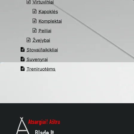
Virtuviniai
Kapoklės
Komplektai
Peiliai
Žvejybai
Stovai/laikikliai
Suvenyrai
Treniruotėms