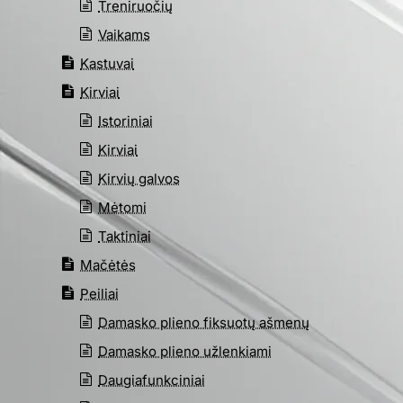
Treniruočių
Vaikams
Kastuvai
Kirviai
Istoriniai
Kirviai
Kirvių galvos
Mėtomi
Taktiniai
Mačėtės
Peiliai
Damasko plieno fiksuotų ašmenų
Damasko plieno užlenkiami
Daugiafunkciniai