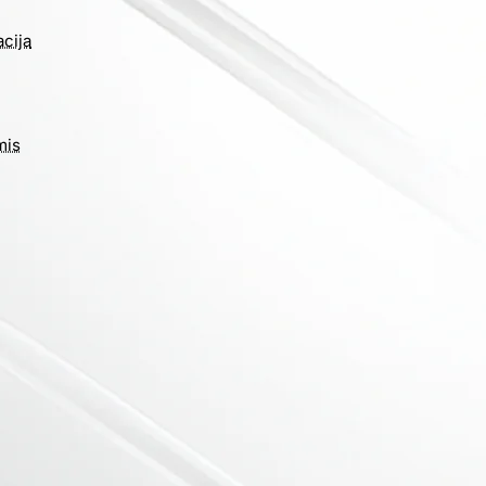
cija
mis