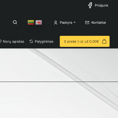
Prisijunk
Paskyra
Kontaktai
Norų sąrašas
Palyginimas
0 prekė (-s) už 0.00€