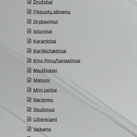
Drožybai
Fiksuotų ašmenų
Grybavimui
Istoriniai
Karambitai
Kariški/taktiniai
Kino filmų/fantastiniai
Medžioklei
Mėtomi
Mini peiliai
Nardymo
Skutimosi
Užlenkiami
Vaikams