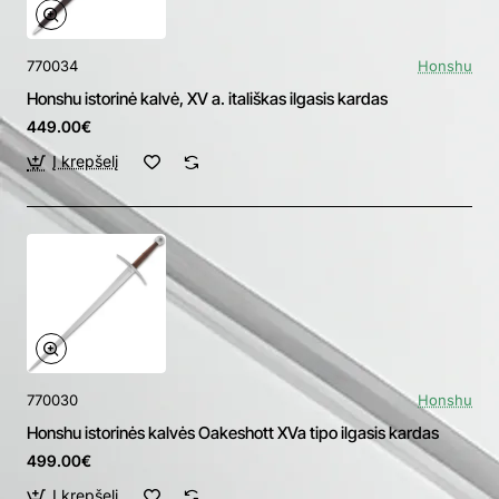
770034
Honshu
Honshu istorinė kalvė, XV a. itališkas ilgasis kardas
449.00€
Į krepšelį
770030
Honshu
Honshu istorinės kalvės Oakeshott XVa tipo ilgasis kardas
499.00€
Į krepšelį