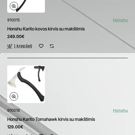
910015
Honshu
Honshu Karito kovos kirvis su makštimis
249.00€
Į krepšelį
910018
Honshu
Honshu Karito Tomahawk kirvis su makštimis
129.00€