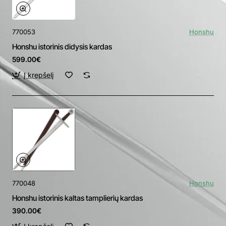
770053
Honshu
Honshu istorinis didysis kardas
599.00€
Į krepšelį
770048
Honshu
Honshu istorinis kaltas tamplierių kardas
390.00€