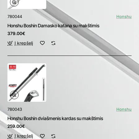
780044
Honshu
Honshu Boshin Damasko katana su makštimis
379.00€
Į krepšelį
780043
Honshu
Honshu Boshin dviašmenis kardas su makštimis
259.00€
Į krepšelį