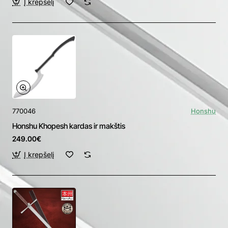
Į krepšelį
770046
Honshu
Honshu Khopesh kardas ir makštis
249.00€
Į krepšelį