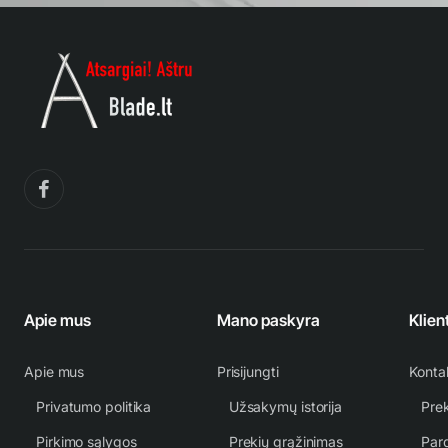
Apie mus
Mano paskyra
Klien
Apie mus
Prisijungti
Konta
Privatumo politika
Užsakymų istorija
Prek
Pirkimo sąlygos
Prekių grąžinimas
Par