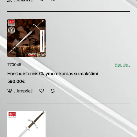
770045
Honshu
Honshu istorinis Claymore kardas su makštimi
590.00€
Į krepšelį