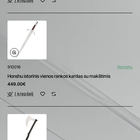
Į krepšelį
910016
Honshu
Honshu istorinis vienos rankos kardas su makštimis
449.00€
Į krepšelį