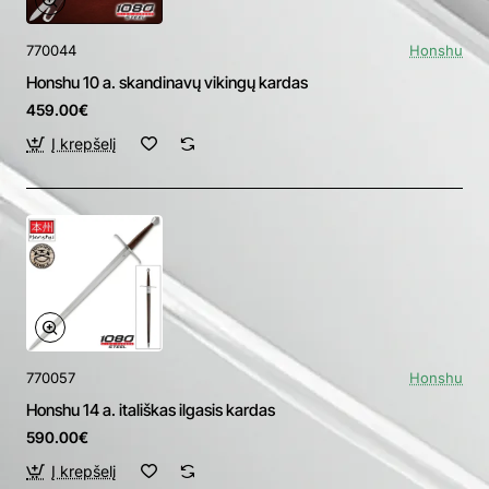
770044
Honshu
Honshu 10 a. skandinavų vikingų kardas
459.00€
Į krepšelį
770057
Honshu
Honshu 14 a. itališkas ilgasis kardas
590.00€
Į krepšelį