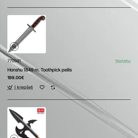
770041
Honshu
Honshu 1849 m. Toothpick peilis
199.00€
Į krepšelį