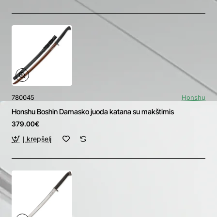
780045
Honshu
Honshu Boshin Damasko juoda katana su makštimis
379.00€
Į krepšelį