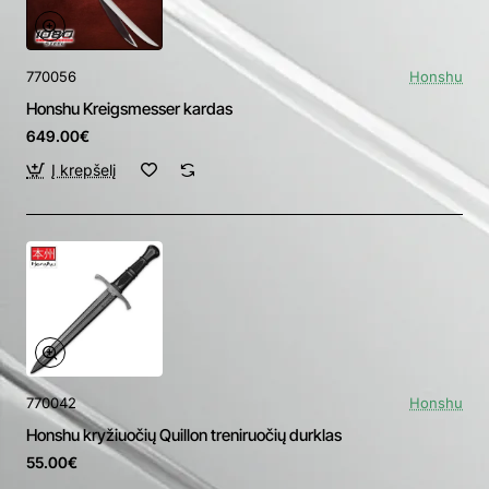
770056
Honshu
Honshu Kreigsmesser kardas
649.00€
Į krepšelį
770042
Honshu
Honshu kryžiuočių Quillon treniruočių durklas
55.00€