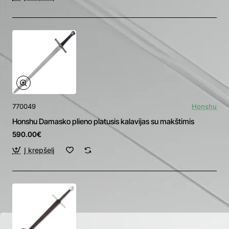
770049
Honshu
Honshu Damasko plieno platusis kalavijas su makštimis
590.00€
Į krepšelį