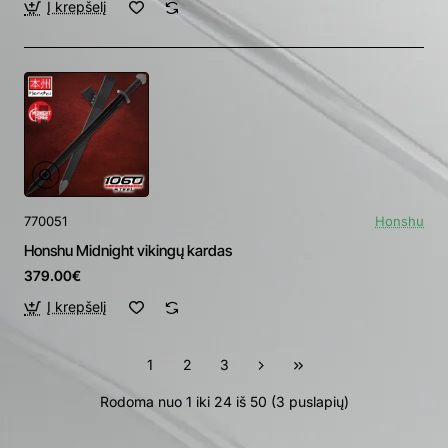
Į krepšelį
770051
Honshu
Honshu Midnight vikingų kardas
379.00€
Į krepšelį
1
2
3
Rodoma nuo 1 iki 24 iš 50 (3 puslapių)