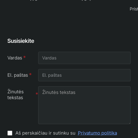
Pris
Susisiekite
Vardas
El. paštas
Žinutės
tekstas
Aš perskaičiau ir sutinku su
Privatumo politika