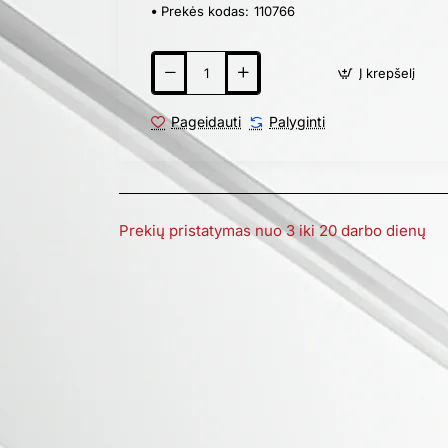
Prekės kodas:
110766
Į krepšelį
Pageidauti
Palyginti
Prekių pristatymas nuo 3 iki 20 darbo dienų