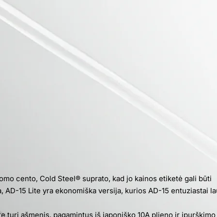
mo cento, Cold Steel® suprato, kad jo kainos etiketė gali būti
a, AD-15 Lite yra ekonomiška versija, kurios AD-15 entuziastai l
 Lite turi ašmenis, pagamintus iš japoniško 10A plieno ir įpurškimo