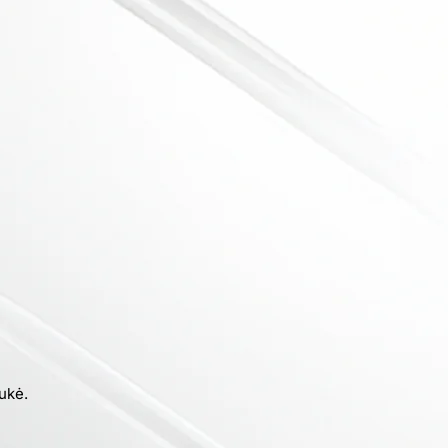
aukė.