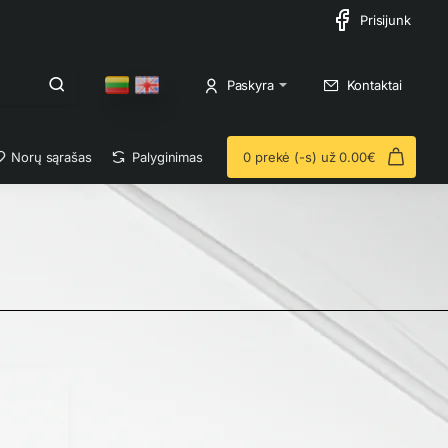
Prisijunk
Paskyra
Kontaktai
Norų sąrašas
Palyginimas
0 prekė (-s) už 0.00€