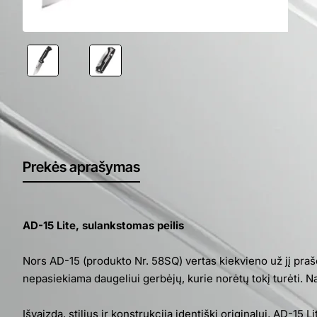
Prekės aprašymas
AD-15 Lite, sulankstomas peilis
Nors AD-15 (produkto Nr. 58SQ) vertas kiekvieno už jį prašo
nepasiekiama daugeliui gerbėjų, kurie norėtų tokį turėti. N
Išvaizda, stilius ir konstrukcija identiški originalui, AD-15