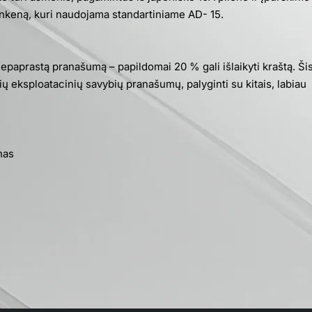
nkeną, kuri naudojama standartiniame AD- 15.
epaprastą pranašumą – papildomai 20 % gali išlaikyti kraštą. Ši
nių eksploatacinių savybių pranašumų, palyginti su kitais, labiau
nas