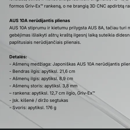
formos Griv-Ex™ rankeną, o ne brangią 3D CNC apdirbtą ra
AUS 10A nerūdijantis plienas
AUS 10A stiprumu ir kietumu prilygsta AUS 8A, tačiau turi n
gebėjimas išlaikyti aštrų kraštą ilgesnį laiką suteikia dides
paplitusiais nerūdijančiais plienais.
Detalės:
- Ašmenų medžiaga: Japoniškas AUS 10A nerūdijantis plie
- Bendras ilgis: apytiksl. 21,6 cm
- Ašmenų ilgis: apytiksl. 8,9 cm
- Ašmenų storis: apytiksl. 3,8 mm
– rankena: apytiksl. 12,7 cm ilgio, Griv-Ex™
- Įsk. kišenė / diržo segtukas
- Svoris: apytiksl. 176 g