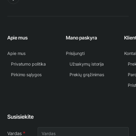
Apie mus
Mano paskyra
Klien
Apie mus
Prisijungti
Konta
Privatumo politika
Užsakymų istorija
Prek
Pirkimo sąlygos
Prekių grąžinimas
Par
Pris
Susisiekite
Vardas