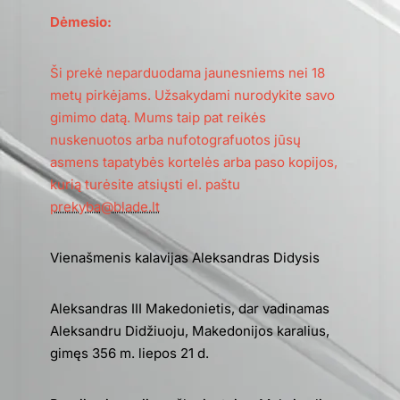
Dėmesio:
Ši prekė neparduodama jaunesniems nei 18
metų pirkėjams. Užsakydami nurodykite savo
gimimo datą. Mums taip pat reikės
nuskenuotos arba nufotografuotos jūsų
asmens tapatybės kortelės arba paso kopijos,
kurią turėsite atsiųsti el. paštu
prekyba@blade.lt
Vienašmenis kalavijas Aleksandras Didysis
Aleksandras III Makedonietis, dar vadinamas
Aleksandru Didžiuoju, Makedonijos karalius,
gimęs 356 m. liepos 21 d.