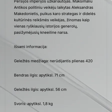
Persijos imperijos užkariautojas. Maksimaliu
Antikos politiniu veikėju laikytas Aleksandras
Makedonietis, puikus karo strategas ir didelės
kultūrinės reikšmės veikėjas, žinomas kaip
vienas ryškiausių istorijos generolų,
pasižymėjusių kneeiline narsa.
Išsami informacija:
Geležtės medžiaga: nerūdijantis plienas 420
Bendras ilgis: apytiksl. 71 cm
Geležtės ilgis: apytiksl. 56 cm
Svoris: apytiksl. 1,8 kg