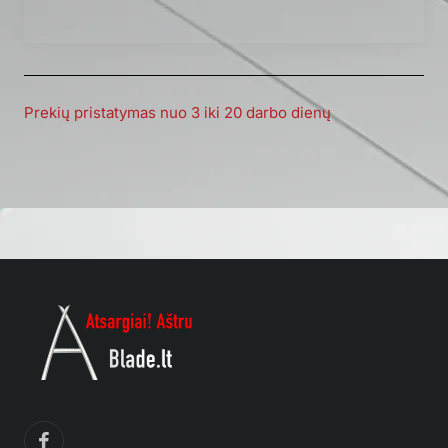
Prekių pristatymas nuo 3 iki 20 darbo dienų