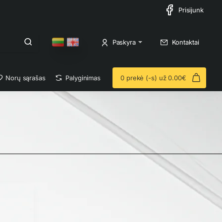
Prisijunk
Paskyra
Kontaktai
Norų sąrašas
Palyginimas
0 prekė (-s) už 0.00€