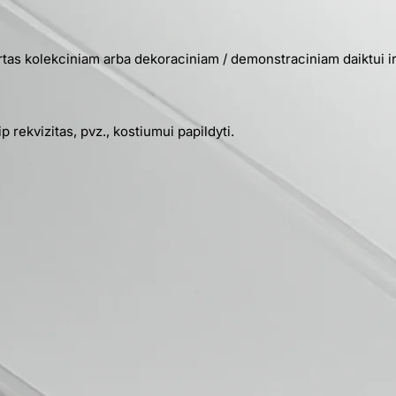
kirtas kolekciniam arba dekoraciniam / demonstraciniam daiktui i
aip rekvizitas, pvz., kostiumui papildyti.