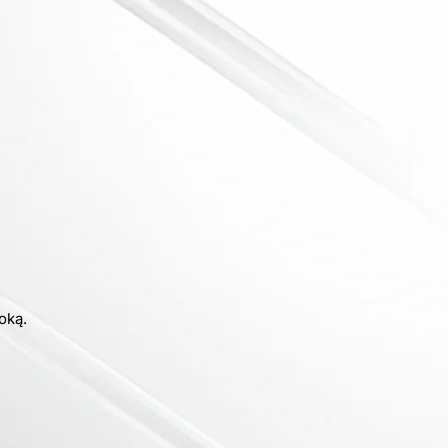
roką.