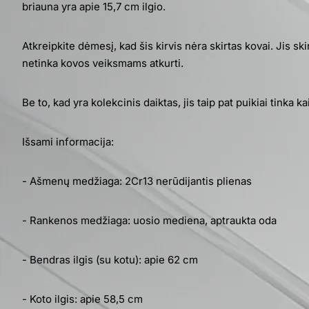
briauna yra apie 15,7 cm ilgio.
Atkreipkite dėmesį, kad šis kirvis nėra skirtas kovai. Jis s
netinka kovos veiksmams atkurti.
Be to, kad yra kolekcinis daiktas, jis taip pat puikiai tinka k
Išsami informacija:
- Ašmenų medžiaga: 2Cr13 nerūdijantis plienas
- Rankenos medžiaga: uosio mediena, aptraukta oda
- Bendras ilgis (su kotu): apie 62 cm
- Koto ilgis: apie 58,5 cm