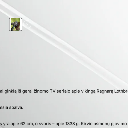
al ginklą iš gerai žinomo TV serialo apie vikingą Ragnarą Lothb
msia spalva.
gis yra apie 62 cm, o svoris – apie 1338 g. Kirvio ašmenų pjovimo