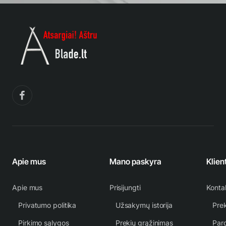
Apie mus
Mano paskyra
Klien
Apie mus
Prisijungti
Konta
Privatumo politika
Užsakymų istorija
Prek
Pirkimo sąlygos
Prekių grąžinimas
Par