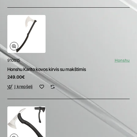
910015
Honshu
Honshu Karito kovos kirvis su makštimis
249.00€
Į krepšelį