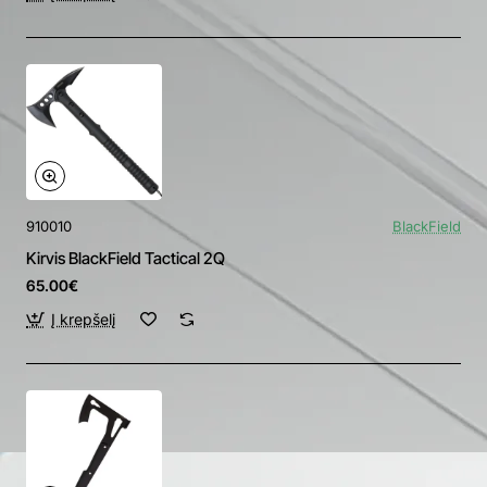
910010
BlackField
Kirvis BlackField Tactical 2Q
65.00€
Į krepšelį