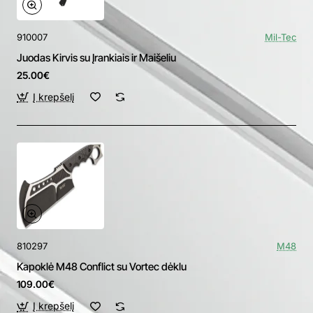
910007
Mil-Tec
Juodas Kirvis su Įrankiais ir Maišeliu
25.00€
Į krepšelį
810297
M48
Kapoklė M48 Conflict su Vortec dėklu
109.00€
Į krepšelį