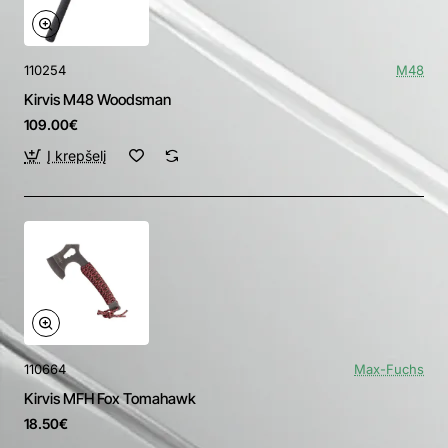
110254
M48
Kirvis M48 Woodsman
109.00€
Į krepšelį
110664
Max-Fuchs
Kirvis MFH Fox Tomahawk
18.50€