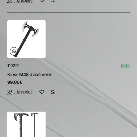
Į krepšelį
110291
M48
Kirvis M48 dviašmenis
99.00€
Į krepšelį