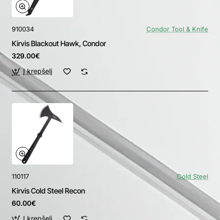
910034
Condor Tool & Knife
Kirvis Blackout Hawk, Condor
329.00€
Į krepšelį
110117
Cold Steel
Kirvis Cold Steel Recon
60.00€
Į krepšelį