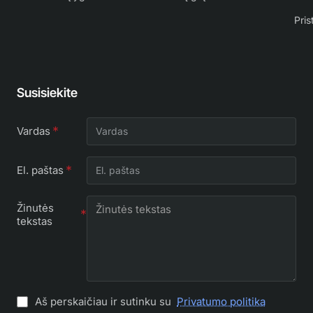
Pris
Susisiekite
Vardas
El. paštas
Žinutės
tekstas
Aš perskaičiau ir sutinku su
Privatumo politika