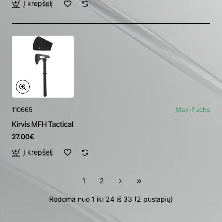
Į krepšelį
110665
Max-Fuchs
Kirvis MFH Tactical
27.00€
Į krepšelį
1
2
Rodoma nuo 1 iki 24 iš 33 (2 puslapių)