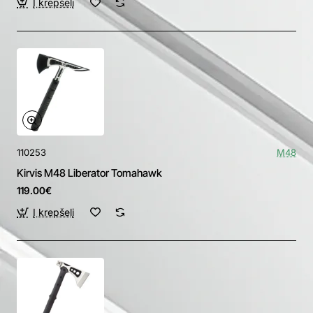
Į krepšelį
110253
M48
Kirvis M48 Liberator Tomahawk
119.00€
Į krepšelį