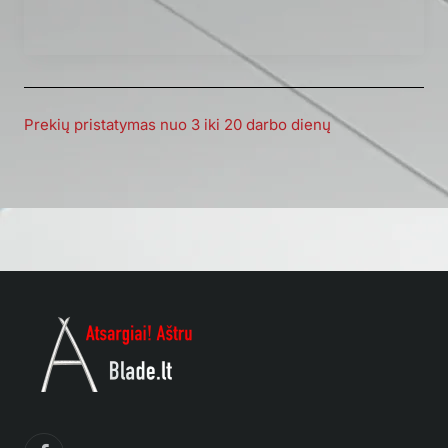
Prekių pristatymas nuo 3 iki 20 darbo dienų