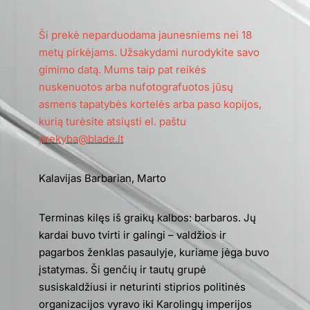
Ši prekė neparduodama jaunesniems nei 18
metų pirkėjams. Užsakydami nurodykite savo
gimimo datą. Mums taip pat reikės
nuskenuotos arba nufotografuotos jūsų
asmens tapatybės kortelės arba paso kopijos,
kurią turėsite atsiųsti el. paštu
prekyba@blade.lt
Kalavijas Barbarian, Marto
Terminas kilęs iš graikų kalbos: barbaros. Jų
kardai buvo tvirti ir galingi – valdžios ir
pagarbos ženklas pasaulyje, kuriame jėga buvo
įstatymas. Ši genčių ir tautų grupė
susiskaldžiusi ir neturinti stiprios politinės
organizacijos vyravo iki Karolingų imperijos