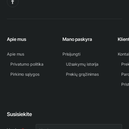
Apie mus
Mano paskyra
Klien
Apie mus
Prisijungti
Konta
Privatumo politika
Užsakymų istorija
Prek
Pirkimo sąlygos
Prekių grąžinimas
Par
Pris
Susisiekite