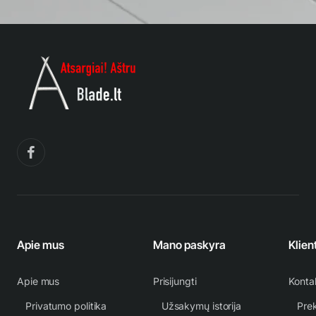
Apie mus
Mano paskyra
Klien
Apie mus
Prisijungti
Konta
Privatumo politika
Užsakymų istorija
Prek