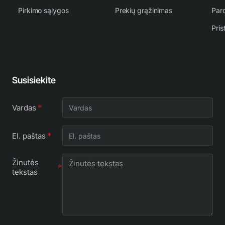
Pirkimo sąlygos
Prekių grąžinimas
Par
Pris
Susisiekite
Vardas
El. paštas
Žinutės
tekstas