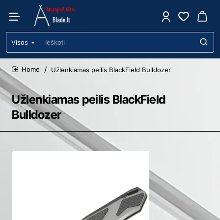
Visos
Ieškoti
Užlenkiamas peilis BlackField Bulldozer
home
Užlenkiamas peilis BlackField
Bulldozer