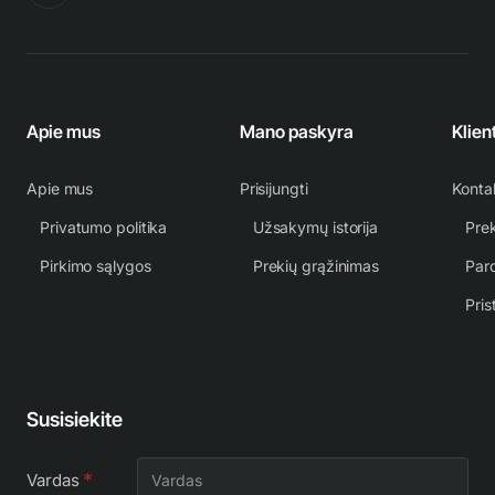
Apie mus
Mano paskyra
Klien
Apie mus
Prisijungti
Konta
Privatumo politika
Užsakymų istorija
Prek
Pirkimo sąlygos
Prekių grąžinimas
Par
Pris
Susisiekite
Vardas