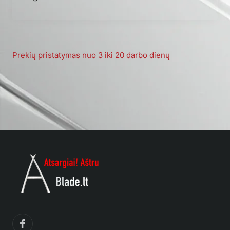
Prekių pristatymas nuo 3 iki 20 darbo dienų