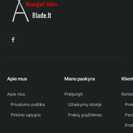
Apie mus
Mano paskyra
Klien
Apie mus
Prisijungti
Konta
Privatumo politika
Užsakymų istorija
Prek
Pirkimo sąlygos
Prekių grąžinimas
Par
Pris