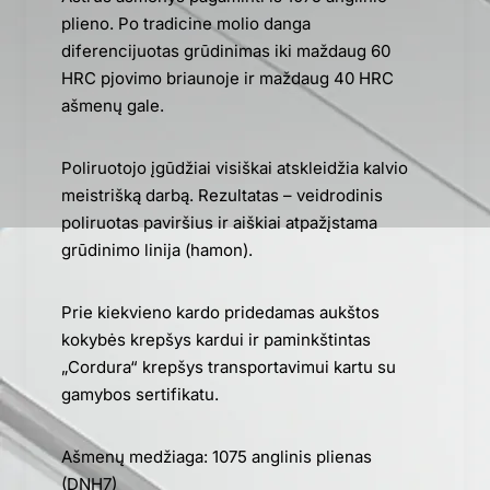
plieno. Po tradicine molio danga
diferencijuotas grūdinimas iki maždaug 60
HRC pjovimo briaunoje ir maždaug 40 HRC
ašmenų gale.
Poliruotojo įgūdžiai visiškai atskleidžia kalvio
meistrišką darbą. Rezultatas – veidrodinis
poliruotas paviršius ir aiškiai atpažįstama
grūdinimo linija (hamon).
Prie kiekvieno kardo pridedamas aukštos
kokybės krepšys kardui ir paminkštintas
„Cordura“ krepšys transportavimui kartu su
gamybos sertifikatu.
Ašmenų medžiaga: 1075 anglinis plienas
(DNH7)