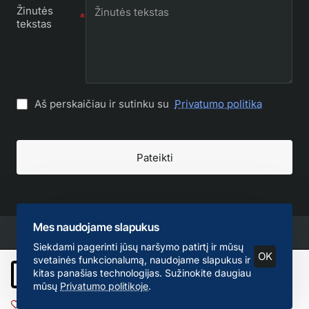
Žinutės
tekstas
Aš perskaičiau ir sutinku su
Privatumo politika
Pateikti
Mes naudojame slapukus
Siekdami pagerinti jūsų naršymo patirtį ir mūsų
OK
svetainės funkcionalumą, naudojame slapukus ir
kitas panašias technologijas. Sužinokite daugiau
Į krepšelį
mūsų
Privatumo politikoje
.
Pageidauti
Palyginti