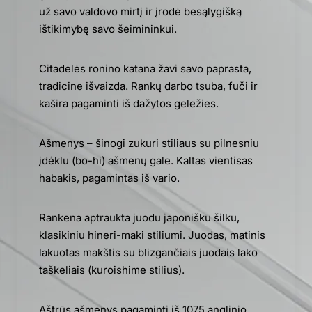
už savo valdovo mirtį ir įrodė besąlygišką
ištikimybę savo šeimininkui.
Citadelės ronino katana žavi savo paprasta,
tradicine išvaizda. Rankų darbo tsuba, fuči ir
kašira pagaminti iš dažytos geležies.
Ašmenys – šinogi zukuri stiliaus su pilnesniu
įdėklu (bo-hi) ašmenų gale. Kaltas vientisas
habakis, pagamintas iš vario.
Rankena aptraukta juodu japonišku šilku,
klasikiniu hineri-maki stiliumi. Juodas, matinis
lakuotas makštis su blizgančiais juodais lako
taškeliais (kuroishime stilius).
Aštrūs ašmenys pagaminti iš 1075 anglinio