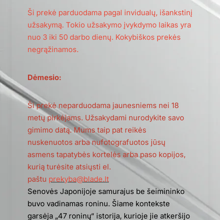
Ši prekė parduodama pagal invidualų, išankstinį
užsakymą. Tokio užsakymo įvykdymo laikas yra
nuo 3 iki 50 darbo dienų. Kokybiškos prekės
negrąžinamos.
Dėmesio:
Ši prekė neparduodama jaunesniems nei 18
metų pirkėjams. Užsakydami nurodykite savo
gimimo datą. Mums taip pat reikės
nuskenuotos arba nufotografuotos jūsų
asmens tapatybės kortelės arba paso kopijos,
kurią turėsite atsiųsti el.
paštu
prekyba@blade.lt
Senovės Japonijoje samurajus be šeimininko
buvo vadinamas roninu. Šiame kontekste
garsėja „47 roninų“ istorija, kurioje jie atkeršijo