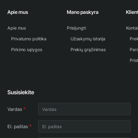
Apie mus
Mano paskyra
Klien
Apie mus
Prisijungti
Konta
Privatumo politika
Užsakymų istorija
Prek
Pirkimo sąlygos
Prekių grąžinimas
Par
Pris
Susisiekite
Vardas
El. paštas