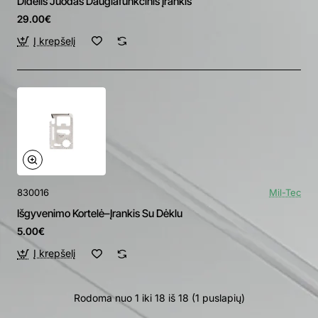
Didelis Juodas Daugiafunkcinis Įrankis
29.00€
Į krepšelį
830016
Mil-Tec
Išgyvenimo Kortelė–Įrankis Su Dėklu
5.00€
Į krepšelį
Rodoma nuo 1 iki 18 iš 18 (1 puslapių)