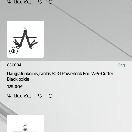
Į krepšelį
830004
Sog
Daugiafunkcinis įrankis SOG Powerlock Eod W-V-Cutter,
Black oxide
129.00€
Į krepšelį