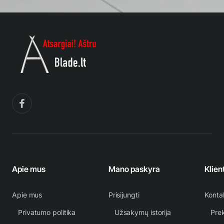
Apie mus
Mano paskyra
Klien
Apie mus
Prisijungti
Konta
Privatumo politika
Užsakymų istorija
Prek