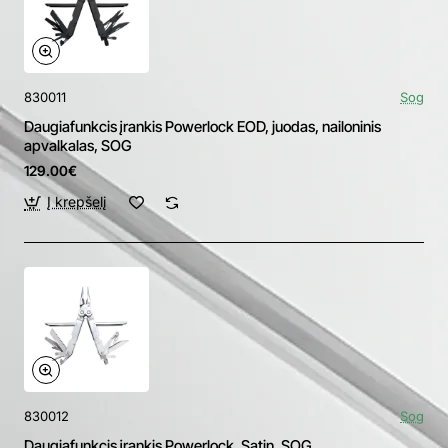
830011
Sog
Daugiafunkcis įrankis Powerlock EOD, juodas, nailoninis
apvalkalas, SOG
129.00€
Į krepšelį
830012
Sog
Daugiafunkcis įrankis Powerlock, Satin, SOG