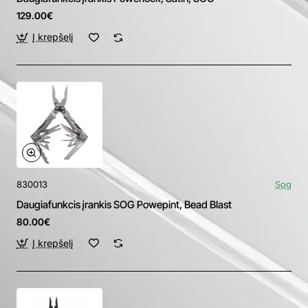
129.00€
Į krepšelį
830013
Sog
Daugiafunkcis įrankis SOG Powepint, Bead Blast
80.00€
Į krepšelį