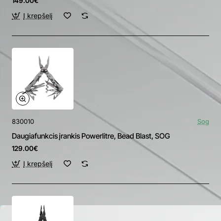
149.00€
Į krepšelį
830010
Sog
Daugiafunkcis įrankis Powerlitre, Bead Blast, SOG
129.00€
Į krepšelį