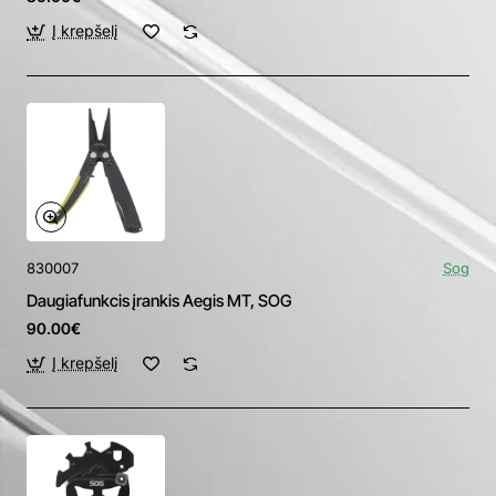
Į krepšelį
830007
Sog
Daugiafunkcis įrankis Aegis MT, SOG
90.00€
Į krepšelį