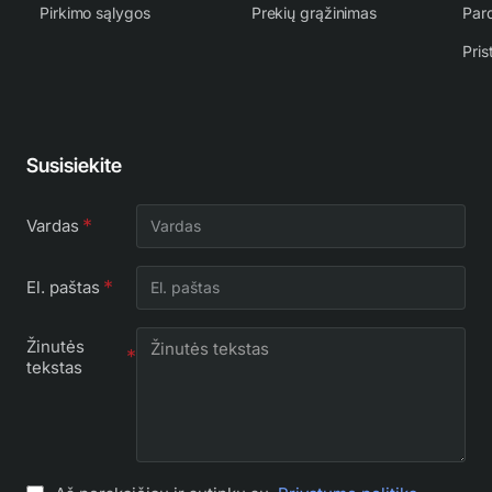
Pirkimo sąlygos
Prekių grąžinimas
Par
Pris
Susisiekite
Vardas
El. paštas
Žinutės
tekstas