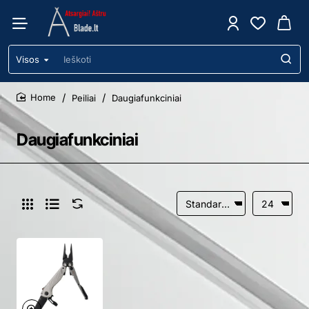
Visos
Ieškoti
Peiliai
Daugiafunkciniai
home
Daugiafunkciniai