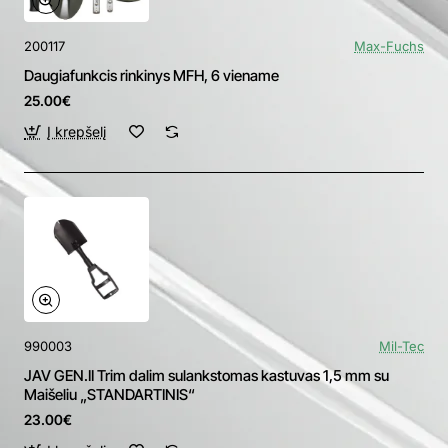
200117
Max-Fuchs
Daugiafunkcis rinkinys MFH, 6 viename
25.00€
Į krepšelį
990003
Mil-Tec
JAV GEN.II Trim dalim sulankstomas kastuvas 1,5 mm su
Maišeliu „STANDARTINIS“
23.00€