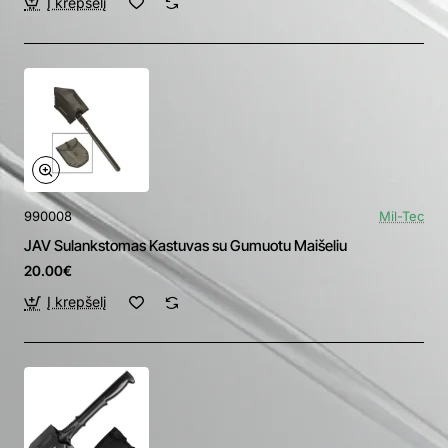
Į krepšelį
990008
Mil-Tec
JAV Sulankstomas Kastuvas su Gumuotu Maišeliu
20.00€
Į krepšelį