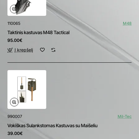
110065
M48
Taktinis kastuvas M48 Tactical
95.00€
Į krepšelį
990007
Mil-Tec
Vokiškas Sulankstomas Kastuvas su Maišeliu
39.00€