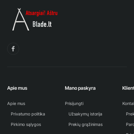
Apie mus
Mano paskyra
Klien
Apie mus
Prisijungti
Konta
Privatumo politika
Užsakymų istorija
Prek
Pirkimo sąlygos
Prekių grąžinimas
Par