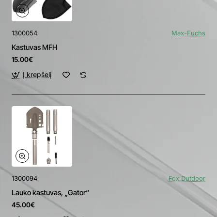
1300054
Max-Fuchs
Kastuvas MFH
15.00€
Į krepšelį
1300094
Fox Dutdoor
Lauko kastuvas, „Gator“
45.00€