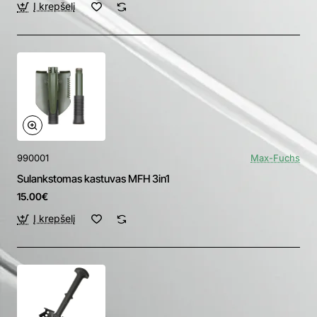
Į krepšelį
990001
Max-Fuchs
Sulankstomas kastuvas MFH 3in1
15.00€
Į krepšelį