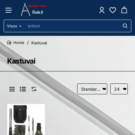
Visos
Ieškoti
Kastuvai
home
Kastuvai