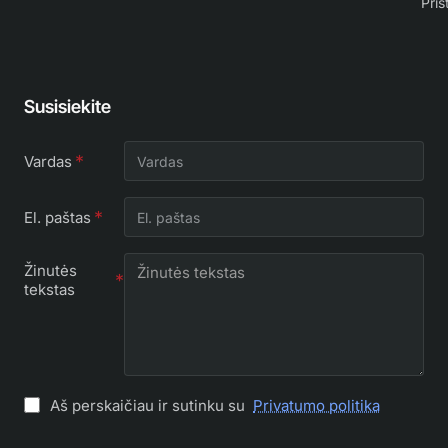
Pris
Susisiekite
Vardas
El. paštas
Žinutės
tekstas
Aš perskaičiau ir sutinku su
Privatumo politika