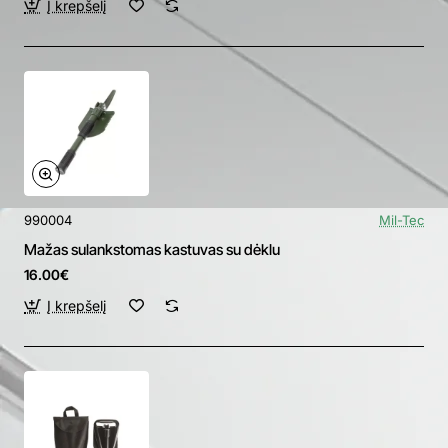
Į krepšelį
990004
Mil-Tec
Mažas sulankstomas kastuvas su dėklu
16.00€
Į krepšelį