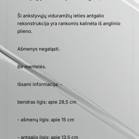
Ši ankstyvųjų viduramžių ieties antgalio
rekonstrukcija yra rankomis kalinėta iš anglinio
plieno.
Ašmenys negaląsti.
Be mentelės.
Išsami informacija: -
bendras ilgis: apie 28,5 cm
- ašmenų ilgis: apie 15 cm
- antgalio ilgis: apie 13,5 cm