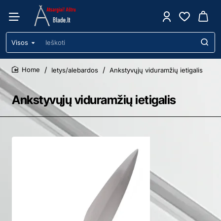
Visos
Ieškoti
Ietys/alebardos
Ankstyvųjų viduramžių ietigalis
home
Ankstyvųjų viduramžių ietigalis