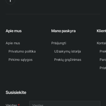
Apie mus
Mano paskyra
Klien
Apie mus
Prisijungti
Konta
Privatumo politika
Užsakymų istorija
Prek
Pirkimo sąlygos
Prekių grąžinimas
Par
Pris
Susisiekite
Vardas