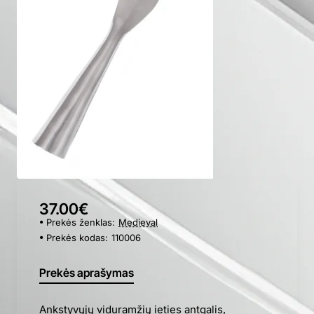
37.00€
Prekės ženklas:
Medieval
Prekės kodas:
110006
Prekės aprašymas
Ankstyvųjų viduramžių ieties antgalis,