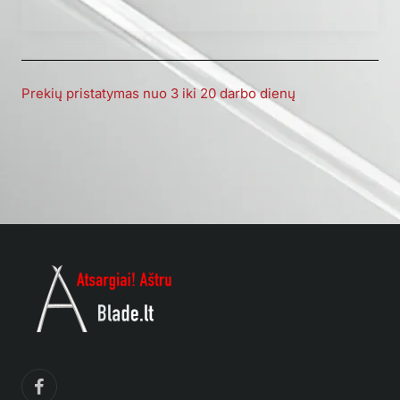
Prekių pristatymas nuo 3 iki 20 darbo dienų