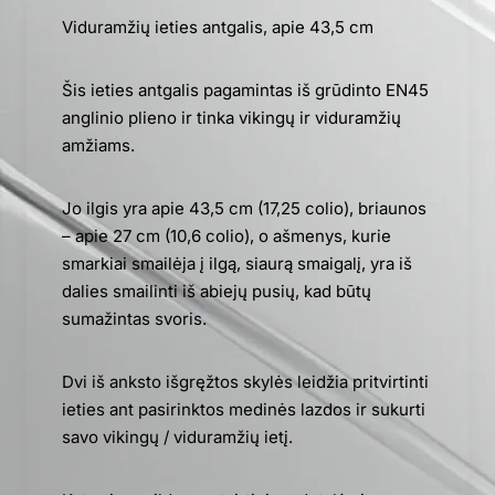
Viduramžių ieties antgalis, apie 43,5 cm
Šis ieties antgalis pagamintas iš grūdinto EN45
anglinio plieno ir tinka vikingų ir viduramžių
amžiams.
Jo ilgis yra apie 43,5 cm (17,25 colio), briaunos
– apie 27 cm (10,6 colio), o ašmenys, kurie
smarkiai smailėja į ilgą, siaurą smaigalį, yra iš
dalies smailinti iš abiejų pusių, kad būtų
sumažintas svoris.
Dvi iš anksto išgręžtos skylės leidžia pritvirtinti
ieties ant pasirinktos medinės lazdos ir sukurti
savo vikingų / viduramžių ietį.