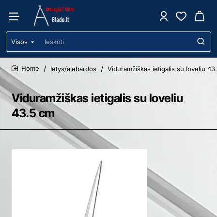
Visos
Ieškoti
Ietys/alebardos
Viduramžiškas ietigalis su loveliu 43
home
Viduramžiškas ietigalis su loveliu
43.5 cm