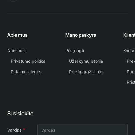
Apie mus
Mano paskyra
Klien
Apie mus
Prisijungti
Konta
Privatumo politika
Užsakymų istorija
Prek
Pirkimo sąlygos
Prekių grąžinimas
Par
Pris
Susisiekite
Vardas