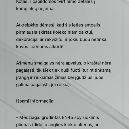
Kotas ir papildomos tvirtinimo detalės į
komplektą neįeina.
Atkreipkite dėmesį, kad šis ieties antgalis
pirmiausia skirtas kolekciniam daiktui,
dekoracijai ar rekvizitui ir jokiu būdu netinka
kovos scenoms atkurti!
Ašmenų smaigalys nėra apvalus, o kraštai nėra
pagaląsti, tik šiek tiek nušlifuoti (turint tinkamą
įrangą ir reikiamas žinias bei įgūdžius, juos
galima pagaląsti, jei reikia).
Išsami informacija:
- Medžiaga: grūdintas EN45 spyruoklinis
plienas (didelio anglies kiekio plienas, ne