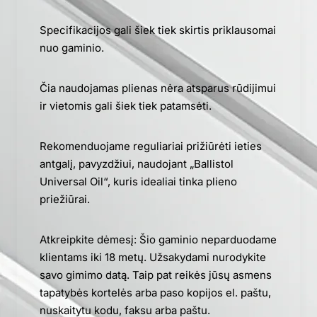
Specifikacijos gali šiek tiek skirtis priklausomai
nuo gaminio.
Čia naudojamas plienas nėra atsparus rūdijimui
ir vietomis gali šiek tiek patamsėti.
Rekomenduojame reguliariai prižiūrėti ieties
antgalį, pavyzdžiui, naudojant „Ballistol
Universal Oil“, kuris idealiai tinka plieno
priežiūrai.
Atkreipkite dėmesį: Šio gaminio neparduodame
klientams iki 18 metų. Užsakydami nurodykite
savo gimimo datą. Taip pat reikės jūsų asmens
tapatybės kortelės arba paso kopijos el. paštu,
nuskaitytu kodu, faksu arba paštu.