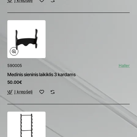
Į krepšelį
590005
Haller
Medinis sieninis laikiklis 3 kardams
50.00€
Į krepšelį