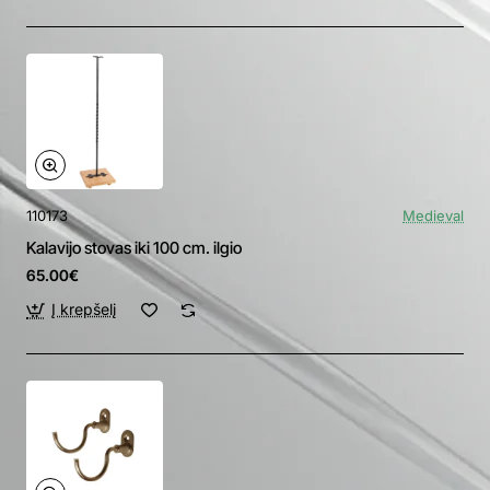
110173
Medieval
Kalavijo stovas iki 100 cm. ilgio
65.00€
Į krepšelį