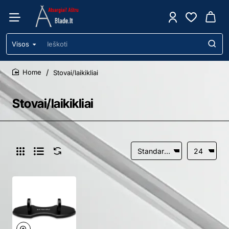
Visos
Ieškoti
Stovai/laikikliai
home
Stovai/laikikliai