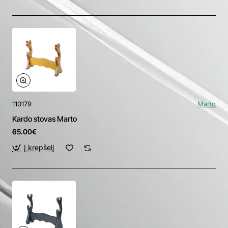
110179
Marto
Kardo stovas Marto
65.00€
Į krepšelį