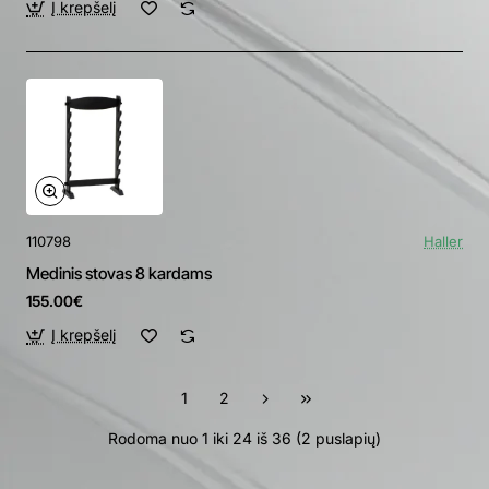
Į krepšelį
110798
Haller
Medinis stovas 8 kardams
155.00€
Į krepšelį
1
2
Rodoma nuo 1 iki 24 iš 36 (2 puslapių)