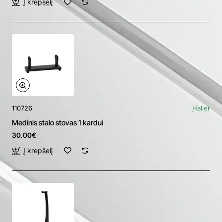
Į krepšelį
110726
Haller
Medinis stalo stovas 1 kardui
30.00€
Į krepšelį