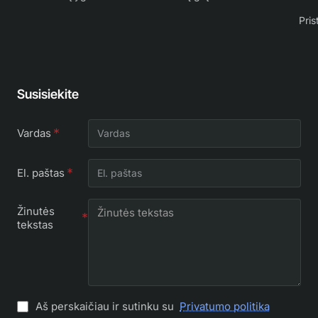
Pris
Susisiekite
Vardas
El. paštas
Žinutės
tekstas
Aš perskaičiau ir sutinku su
Privatumo politika