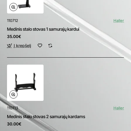
110712
Haller
Medinis stalo stovas 1 samurajų kardui
35.00€
Į krepšelį
110713
Haller
Medinis stalo stovas 2 samurajų kardams
30.00€