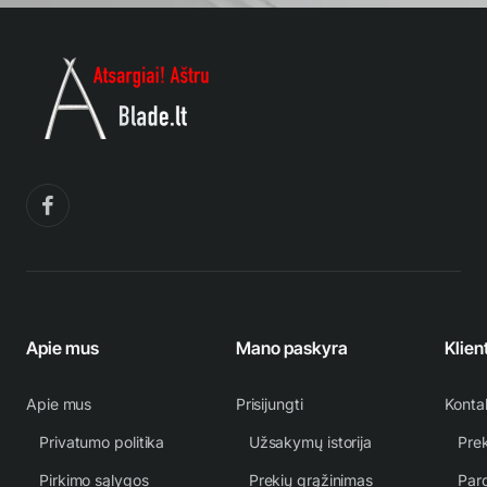
Apie mus
Mano paskyra
Klien
Apie mus
Prisijungti
Konta
Privatumo politika
Užsakymų istorija
Prek
Pirkimo sąlygos
Prekių grąžinimas
Par