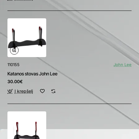
110155
John Lee
Katanos stovas John Lee
30.00€
Į krepšelį